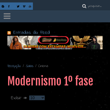
Entradas do Feed
Recepção
Salas
Cinema
Modernismo 1º fase
Exibir #