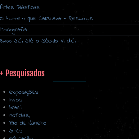
Artes Plásticas
O Homem que Calculava - Resumos
Monografia
3.400 a.C. até o Século VI d.C.
+ Pesquisados
exposições
livros
brasil
notícias,
Rio de Janeiro
artes
educação